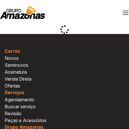
Carros
Novos
Seminovos
Assinatura
Venda Direta
Ofertas
Serviços
Agendamento
Buscar serviço
Agendamento e peças
Agendamento e peças
Revisão
Vendas Fiat
Vendas Fiat
Peças e Acessórios
Vendas Ford
Vendas Ford
Grupo Amazonas