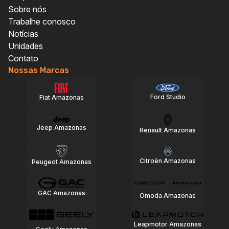
Vendas GAC
Vendas GAC
Sobre nós
Vendas Geely
Vendas Geely
Trabalhe conosco
Vendas Jeep
Vendas Jeep
Notícias
Vendas Multimarcas
Vendas Multimarcas
Unidades
Vendas Omoda e Jaecoo
Vendas Omoda e Jaecoo
Contato
Vendas Citroën
Vendas Citroën
Nossas Marcas
Vendas Peugeot
Vendas Peugeot
Vendas Renault
Vendas Renault
Ford Studio
Fiat Amazonas
Vendas Leapmotor
Vendas Leapmotor
Jeep Amazonas
Renault Amazonas
Voltar
Voltar
Citroën Amazonas
Peugeot Amazonas
GAC Amazonas
Omoda Amazonas
Leapmotor Amazonas