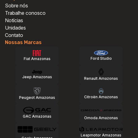
Vendas GAC
Vendas GAC
Sobre nós
Vendas Geely
Vendas Geely
Trabalhe conosco
Vendas Jeep
Vendas Jeep
Notícias
Vendas Multimarcas
Vendas Multimarcas
Unidades
Vendas Omoda e Jaecoo
Vendas Omoda e Jaecoo
Contato
Vendas Citroën
Vendas Citroën
Nossas Marcas
Vendas Peugeot
Vendas Peugeot
Vendas Renault
Vendas Renault
Ford Studio
Fiat Amazonas
Vendas Leapmotor
Vendas Leapmotor
Jeep Amazonas
Renault Amazonas
Voltar
Voltar
Citroën Amazonas
Peugeot Amazonas
GAC Amazonas
Omoda Amazonas
Leapmotor Amazonas