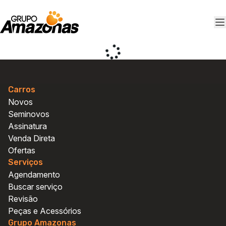
Carros
Novos
Seminovos
Assinatura
Venda Direta
Ofertas
Serviços
Agendamento
Buscar serviço
Agendamento e peças
Agendamento e peças
Revisão
Vendas Fiat
Vendas Fiat
Peças e Acessórios
Vendas Ford
Vendas Ford
Grupo Amazonas