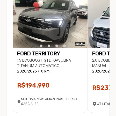
FORD
TERRITORY
FORD
TR
1.5 ECOBOOST GTDI GASOLINA
2.0 ECOBLUE
TITANIUM AUTOMÁTICO
MANUAL
2026
/
2025
•
0
km
2026
/
2025
•
R$194.990
R$237.
MULTIMARCAS AMAZONAS - CELSO
GARCIA (SP)
UTILITARIO