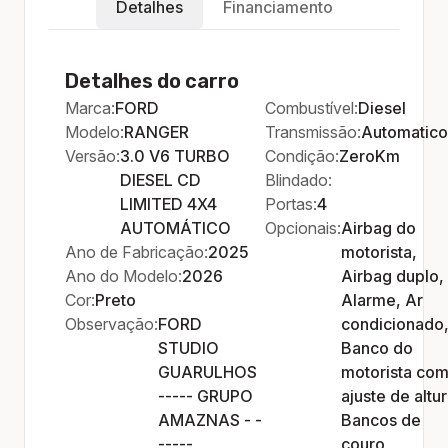
Detalhes
Financiamento
Detalhes do carro
Marca:
FORD
Combustível:
Diesel
Modelo:
RANGER
Transmissão:
Automatico
Versão:
3.0 V6 TURBO
Condição:
ZeroKm
DIESEL CD
Blindado:
LIMITED 4X4
Portas:
4
AUTOMÁTICO
Opcionais:
Airbag do
Ano de Fabricação:
2025
motorista,
Ano do Modelo:
2026
Airbag duplo,
Cor:
Preto
Alarme, Ar
Observação:
FORD
condicionado
STUDIO
Banco do
GUARULHOS
motorista co
----- GRUPO
ajuste de altur
AMAZNAS - -
Bancos de
-----
couro,