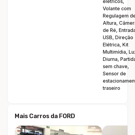
elétricos,
Vendas Geely
Vendas Geely
Volante com
Vendas Jeep
Vendas Jeep
Regulagem d
Vendas Multimarcas
Vendas Multimarcas
Altura, Câmer
Vendas Omoda e Jaecoo
Vendas Omoda e Jaecoo
de Ré, Entrad
Vendas Citroën
Vendas Citroën
USB, Direção
Vendas Peugeot
Vendas Peugeot
Elétrica, Kit
Vendas Renault
Vendas Renault
Multimídia, Lu
Vendas Leapmotor
Vendas Leapmotor
Diurna, Partid
sem chave,
Sensor de
Voltar
Voltar
estacionamen
traseiro
Mais Carros da
FORD