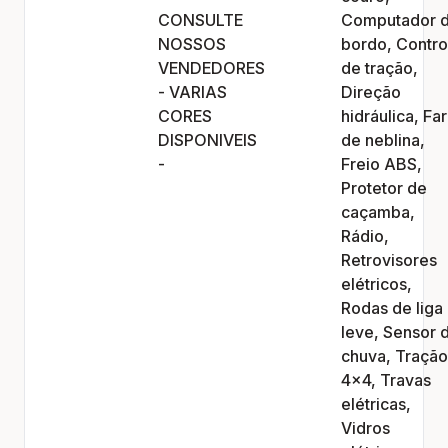
CONSULTE
Computador 
NOSSOS
bordo, Contro
VENDEDORES
de tração,
- VARIAS
Direção
CORES
hidráulica, Far
DISPONIVEIS
de neblina,
-
Freio ABS,
Protetor de
caçamba,
Rádio,
Retrovisores
elétricos,
Rodas de liga
leve, Sensor 
chuva, Tração
Agendamento e peças
Agendamento e peças
4x4, Travas
Vendas Fiat
Vendas Fiat
elétricas,
Vendas Ford
Vendas Ford
Vidros
Vendas GAC
Vendas GAC