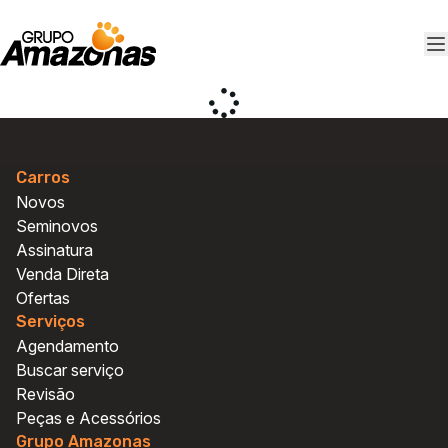
Carros
Novos
Seminovos
Assinatura
Venda Direta
Ofertas
Serviços
Agendamento
Buscar serviço
Agendamento e peças
Agendamento e peças
Revisão
Vendas Fiat
Vendas Fiat
Peças e Acessórios
Vendas Ford
Vendas Ford
Grupo Amazonas