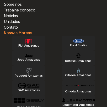
Vendas GAC
Vendas GAC
Sobre nós
Vendas Geely
Vendas Geely
Trabalhe conosco
Vendas Jeep
Vendas Jeep
Notícias
Vendas Multimarcas
Vendas Multimarcas
Unidades
Vendas Omoda e Jaecoo
Vendas Omoda e Jaecoo
Contato
Vendas Citroën
Vendas Citroën
Nossas Marcas
Vendas Peugeot
Vendas Peugeot
Vendas Renault
Vendas Renault
Ford Studio
Fiat Amazonas
Vendas Leapmotor
Vendas Leapmotor
Jeep Amazonas
Renault Amazonas
Voltar
Voltar
Citroën Amazonas
Peugeot Amazonas
GAC Amazonas
Omoda Amazonas
Leapmotor Amazonas