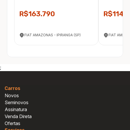
R$163.790
R$114.
FIAT AMAZONAS - IPIRANGA (SP)
FIAT AMAZO
;
Carros
Novos
Seminovos
Assinatura
Venda Direta
Ofertas