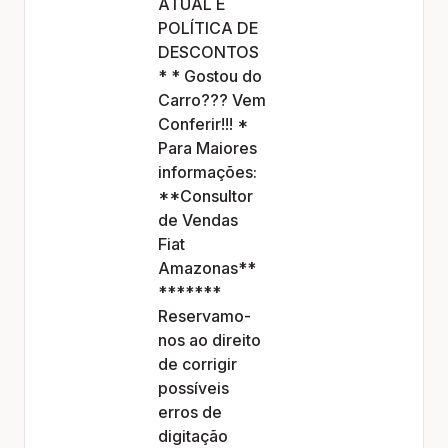
ATUAL E
Agendamento e peças
Agendamento e peças
POLÍTICA DE
Vendas Fiat
Vendas Fiat
DESCONTOS
Vendas Ford
Vendas Ford
* * Gostou do
Vendas GAC
Vendas GAC
Carro??? Vem
Vendas Geely
Vendas Geely
Conferir!!! *
Vendas Jeep
Vendas Jeep
Para Maiores
Vendas Multimarcas
Vendas Multimarcas
informações:
Vendas Omoda e Jaecoo
Vendas Omoda e Jaecoo
**Consultor
Vendas Citroën
Vendas Citroën
de Vendas
Vendas Peugeot
Vendas Peugeot
Fiat
Vendas Renault
Vendas Renault
Amazonas**
Vendas Leapmotor
Vendas Leapmotor
*******
Reservamo-
Voltar
Voltar
nos ao direito
de corrigir
possíveis
erros de
digitação