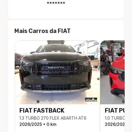
*******
Mais Carros da
FIAT
FIAT
FASTBACK
FIAT
PUL
1.3 TURBO 270 FLEX ABARTH AT6
1.0 TURBO 2
2026
/
2025
•
0
km
2026
/
2026
•