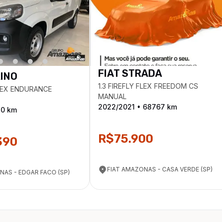
FIAT
STRADA
RINO
1.3 FIREFLY FLEX FREEDOM CS
FLEX ENDURANCE
MANUAL
2022
/
2021
•
68767
km
0
km
R$75.900
390
FIAT AMAZONAS - CASA VERDE (SP)
NAS - EDGAR FACO (SP)