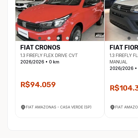
FIAT
CRONOS
FIAT
FIO
1.3 FIREFLY FLEX DRIVE CVT
1.3 FIREFLY 
2026
/
2026
•
0
km
MANUAL
2026
/
2026
•
R$94.059
R$104.
FIAT AMAZONAS - CASA VERDE (SP)
FIAT AMAZO