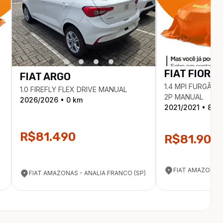
FIAT
FIORIN
FIAT
ARGO
1.4 MPI FURGÃO
1.0 FIREFLY FLEX DRIVE MANUAL
2P MANUAL
2026
/
2026
•
0
km
2021
/
2021
•
877
R$81.490
R$81.900
FIAT AMAZONAS 
FIAT AMAZONAS - ANALIA FRANCO (SP)