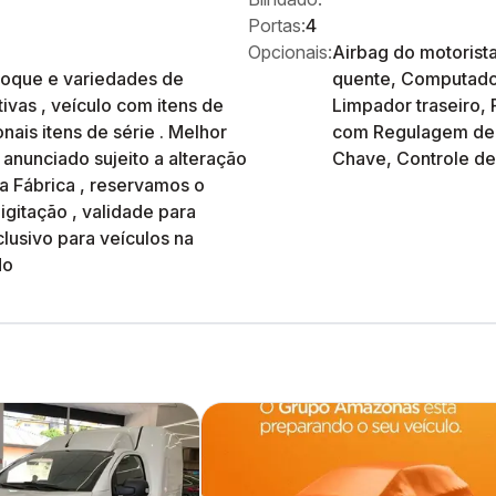
Portas:
4
Opcionais:
Airbag do motorista
toque e variedades de
quente, Computador
Agendamento e peças
Agendamento e peças
ivas , veículo com itens de
Limpador traseiro, R
Vendas Fiat
Vendas Fiat
nais itens de série . Melhor
com Regulagem de Al
Vendas Ford
Vendas Ford
 anunciado sujeito a alteração
Chave, Controle de 
Vendas GAC
Vendas GAC
da Fábrica , reservamos o
Vendas Geely
Vendas Geely
digitação , validade para
Vendas Jeep
Vendas Jeep
clusivo para veículos na
Vendas Multimarcas
Vendas Multimarcas
do
Vendas Omoda e Jaecoo
Vendas Omoda e Jaecoo
Vendas Citroën
Vendas Citroën
Vendas Peugeot
Vendas Peugeot
Vendas Renault
Vendas Renault
Vendas Leapmotor
Vendas Leapmotor
Voltar
Voltar