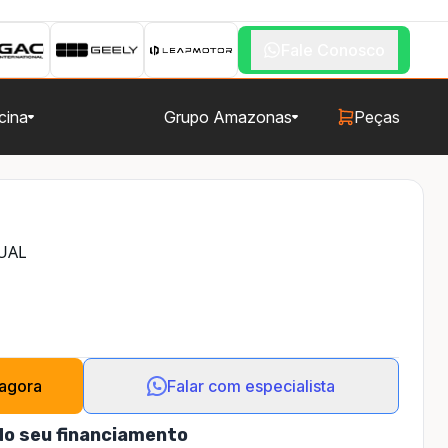
Fale Conosco
cina
Grupo Amazonas
Peças
NUAL
 agora
Falar com especialista
do seu financiamento