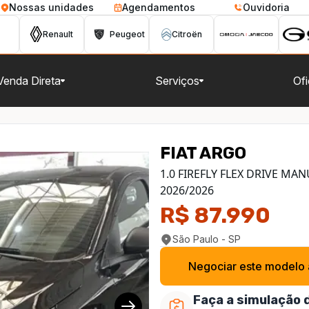
Nossas unidades
Agendamentos
Ouvidoria
Renault
Peugeot
Citroën
Venda Direta
Serviços
Ofi
FIAT
ARGO
1/14
1.0 FIREFLY FLEX DRIVE MA
2026
/
2026
R$ 87.990
São Paulo - SP
Negociar este modelo
Faça a simulação 